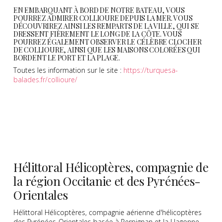
EN EMBARQUANT À BORD DE NOTRE BATEAU, VOUS
POURREZ ADMIRER COLLIOURE DEPUIS LA MER. VOUS
DÉCOUVRIREZ AINSI LES REMPARTS DE LA VILLE, QUI SE
DRESSENT FIÈREMENT LE LONG DE LA CÔTE. VOUS
POURREZ ÉGALEMENT OBSERVER LE CÉLÈBRE CLOCHER
DE COLLIOURE, AINSI QUE LES MAISONS COLORÉES QUI
BORDENT LE PORT ET LA PLAGE.
Toutes les information sur le site :
https://turquesa-
balades.fr/collioure/
Hélittoral Hélicoptères, compagnie de
la région Occitanie et des Pyrénées-
Orientales
Hélittoral Hélicoptères, compagnie aérienne d'hélicoptères
des Pyrénées-Orientales basée à Perpignan et la Llagonne