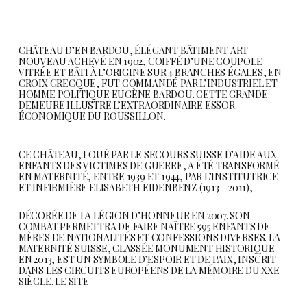
CHÂTEAU D’EN BARDOU, ÉLÉGANT BÂTIMENT ART
NOUVEAU ACHEVÉ EN 1902, COIFFÉ D’UNE COUPOLE
VITRÉE ET BÂTI À L’ORIGINE SUR 4 BRANCHES ÉGALES, EN
CROIX GRECQUE, FUT COMMANDÉ PAR L’INDUSTRIEL ET
HOMME POLITIQUE EUGÈNE BARDOU. CETTE GRANDE
DEMEURE ILLUSTRE L’EXTRAORDINAIRE ESSOR
ÉCONOMIQUE DU ROUSSILLON.
CE CHÂTEAU, LOUÉ PAR LE SECOURS SUISSE D’AIDE AUX
ENFANTS DES VICTIMES DE GUERRE, A ÉTÉ TRANSFORMÉ
EN MATERNITÉ, ENTRE 1939 ET 1944, PAR L’INSTITUTRICE
ET INFIRMIÈRE ELISABETH EIDENBENZ (1913 – 2011),
DÉCORÉE DE LA LÉGION D’HONNEUR EN 2007. SON
COMBAT PERMETTRA DE FAIRE NAÎTRE 595 ENFANTS DE
MÈRES DE NATIONALITÉS ET CONFESSIONS DIVERSES. LA
MATERNITÉ SUISSE, CLASSÉE MONUMENT HISTORIQUE
EN 2013, EST UN SYMBOLE D’ESPOIR ET DE PAIX, INSCRIT
DANS LES CIRCUITS EUROPÉENS DE LA MÉMOIRE DU XXE
SIÈCLE.
LE SITE