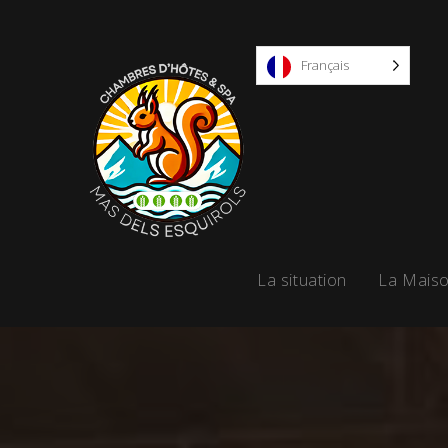
Mas
Français
dels
Esquirols
La situation
La Mais