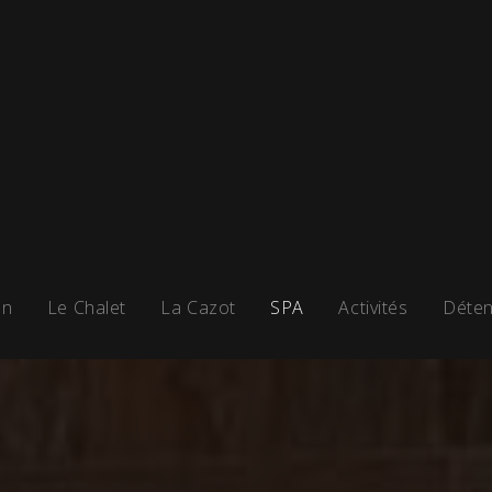
on
Le Chalet
La Cazot
SPA
Activités
Déten